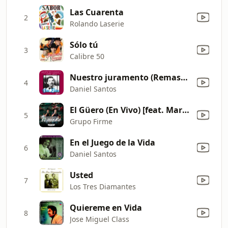
Las Cuarenta
2
Rolando Laserie
Sólo tú
3
Calibre 50
Nuestro juramento (Remastered)
4
Daniel Santos
El Güero (En Vivo) [feat. Marca MP]
5
Grupo Firme
En el Juego de la Vida
6
Daniel Santos
Usted
7
Los Tres Diamantes
Quiereme en Vida
8
Jose Miguel Class