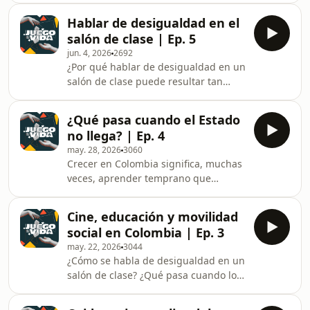
no. En la movilidad social influyen la
Hablar de desigualdad en el
educación, los apellidos, el lugar
salón de clase | Ep. 5
donde nacemos y las oportunidades
jun. 4, 2026
2692
que encontramos en el camino.En
¿Por qué hablar de desigualdad en un
este episodio de El juego de la vida,
salón de clase puede resultar tan
Leopoldo Fergusson y Andrés Ruiz
incómodo? ¿Qué ocurre cuando los
Zuluaga conversan con María José
estudiantes empiezan a conectar las
Álvarez y Andrés Álvarez sobre la
¿Qué pasa cuando el Estado
historias de una película con las
segregación educativa
no llega? | Ep. 4
historias de sus propias familias?En
may. 28, 2026
3060
este quinto episodio de El juego de la
Crecer en Colombia significa, muchas
vida, Leopoldo Fergusson y Andrés
veces, aprender temprano que
Ruiz Zuluaga conversan con Paula
algunos sueños son posibles y otros
Jaramillo y Andrés Bautista sobre el
no. ¿Cómo influyen el lugar donde
potencial del cine como herramienta
Cine, educación y movilidad
nacemos, la educación, la violencia y
pedagógica
social en Colombia | Ep. 3
la ausencia del Estado en las vidas
may. 22, 2026
3044
que terminamos construyendo?En
¿Cómo se habla de desigualdad en un
este cuarto episodio de El juego de la
salón de clase? ¿Qué pasa cuando los
vida, Leopoldo Fergusson y Andrés
estudiantes empiezan a contar sus
Ruiz Zuluaga conversan con Darío
propias historias de clase, privilegio y
Maldonado y Andrés Álvarez sobre la