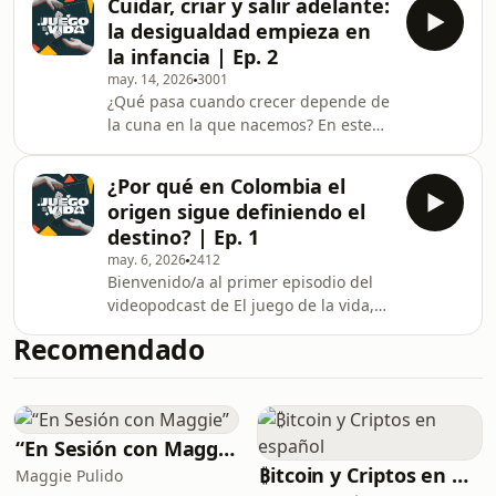
Cuidar, criar y salir adelante:
movilidad social? El cine puede abrir
ausencia del Esta
la desigualdad empieza en
conversaciones que las cifras no
la infancia | Ep. 2
alcanzan a explicar.En este tercer
may. 14, 2026
3001
episodio de El juego de la vida,
¿Qué pasa cuando crecer depende de
Leopoldo Fergusson y Andrés Ruiz
la cuna en la que nacemos? En este
Zuluaga conversan con la socióloga
segundo episodio de El juego de la
María José Álvarez y el artista Lucas
vida, el videopodcast de la película y
Ospina
¿Por qué en Colombia el
TREES, conversamos sobre primera
origen sigue definiendo el
infancia, embarazo adolescente,
destino? | Ep. 1
cuidado, desigualdad de género y las
may. 6, 2026
2412
oportunidades que definen la vida
Bienvenido/a al primer episodio del
desde los primeros años. Junto a
videopodcast de El juego de la vida,
Raquel Bernal, rectora de la
que aprovecha la película para hablar
Universidad de los Andes y experta en
Recomendado
de Colombia.¿Qué determina
primera infancia, y
realmente hasta dónde podemos
llegar en Colombia? ¿El esfuerzo basta
o las cartas ya vienen marcadas
desde el inicio?En este primer
“En Sesión con Maggie”
episodio Leopoldo Fergusson —
₿itcoin y Criptos en español
Maggie Pulido
codirector de TREES— y Andrés Ruiz