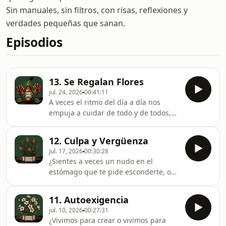
Sin manuales, sin filtros, con risas, reflexiones y
verdades pequeñas que sanan.
Episodios
13. Se Regalan Flores
jul. 24, 2026
00:41:11
A veces el ritmo del día a día nos
empuja a cuidar de todo y de todos,
olvidando que nuestra propia tierra
también necesita agua y descanso. En
12. Culpa y Vergüenza
este cierre de temporada, nos
jul. 17, 2026
00:30:28
detenemos un momento para cruzar
¿Sientes a veces un nudo en el
el umbral hacia un rincón secreto: un
estómago que te pide esconderte, o
jardín que no encontrarás en ningún
una voz interna que no para de
mapa físico, sino en ese espacio
reprocharte hasta el más mínimo
íntimo donde decides escuchar tu
11. Autoexigencia
error?En este episodio nos sentamos
cuerpo, calmar tu mente y reconectar
jul. 10, 2026
00:27:31
para hablar de dos inquilinas muy
con tu espíritu.
¿Vivimos para crear o vivimos para
silenciosas pero pesadas: la culpa y la