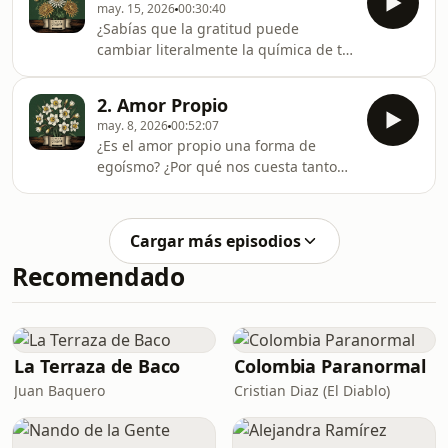
lástima hacia uno mismo. Exploramos
may. 15, 2026
00:30:40
universo de la creatividad sanadora a
cómo tra
¿Sabías que la gratitud puede
través de una hermosa metáfora: La
cambiar literalmente la química de tu
historia de Elian y la flor de Lavanda.
cerebro? En el episodio de hoy,
Acompañnos en una charla libre y
exploramos la gratitud no solo como
profunda, donde unimos la ciencia
2. Amor Propio
un valor moral, sino como una
del cerebro con la magia del diseño
may. 8, 2026
00:52:07
herramienta científica y emocional
para
¿Es el amor propio una forma de
para transformar nuestra
egoísmo? ¿Por qué nos cuesta tanto
realidad.Descubrimos que ser
hablarnos con amabilidad cuando las
agradecido consiste en saber apreciar
cosas salen mal? En este episodio
los aspectos no materiales de la vida y
de Gotitas de Quereme,
en tener la humildad de reconocer
Cargar más episodios
desmitificamos la idea comercial del
que nuestro bienestar emocional e
Recomendado
&quot;self-love&quot; para
entenderlo desde sus raíces
mitológicas, científicas y creativas.
La Terraza de Baco
Colombia Paranormal
Juan Baquero
Cristian Diaz (El Diablo)