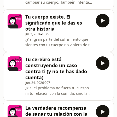
cambiar su cuerpo. También intentan
pensamientos sin obedecerlos
llegar a una versión de sí mismas que
automáticamente. Exploraremos cómo
por fin les permita vivir.En este
la mente alimenta la ansiedad, la
Tu cuerpo existe. El
episodio hablamos de una de las
insatisfacción corporal y la
significado que le das es
trampas más silenciosas de la cultura
mentalidad de dieta, y cómo
otra historia
de dieta: la idea de que la vida
desarrollar una
jul. 2, 2026
1075
empieza cuando el cuerpo cambie.
¿Y si gran parte del sufrimiento que
Una conversación sobre recuperar el
sientes con tu cuerpo no viniera de tu
cuerpo presente, dejar de vivir en
cuerpo, sino de los significados que
preparación y reclamar la vida que ya
has aprendido a darle? En este
está ocurriendo
Tu cerebro está
episodio exploramos cómo la cultura,
construyendo un caso
las creencias y nuestro cerebro
contra ti (y no te has dado
convierten la grasa, las arrugas, las
cuenta)
estrías e incluso el hambre en
jun. 24, 2026
907
símbolos cargados de valor
¿Y si el problema no fuera tu cuerpo
moral.Hablamos de por qué esas
ni tu relación con la comida, sino la
creencias parecen tan verdaderas,
evidencia que tu cerebro está
cómo el cerebro las refuer
seleccionando? En este episodio
La verdadera recompensa
hablamos del Sistema Reticular
de sanar tu relación con la
Activador, el filtro mental que refuerza