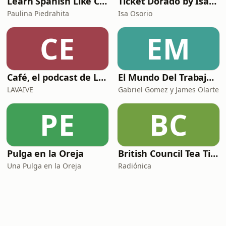
Learn Spanish Like Crazy Podcast
Ticket Dorado by Isa Osorio
Paulina Piedrahita
Isa Osorio
CE
EM
Café, el podcast de Lavaive
El Mundo Del Trabajo y la bioética laboral
LAVAIVE
Gabriel Gomez y James Olarte
PE
BC
Pulga en la Oreja
British Council Tea Time
Una Pulga en la Oreja
Radiónica