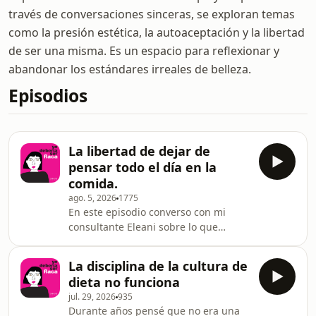
través de conversaciones sinceras, se exploran temas
como la presión estética, la autoaceptación y la libertad
de ser una misma. Es un espacio para reflexionar y
abandonar los estándares irreales de belleza.
Episodios
La libertad de dejar de
pensar todo el día en la
comida.
ago. 5, 2026
1775
En este episodio converso con mi
consultante Eleani sobre lo que
realmente cambia cuando dejamos de
vivir en guerra con la comida y con
La disciplina de la cultura de
nuestro cuerpo. Hablamos de cómo
dieta no funciona
pasó de vivir con un ruido mental
jul. 29, 2026
935
constante alrededor de la
Durante años pensé que no era una
alimentación a descubrir que sí