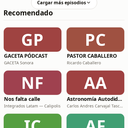
Cargar más episodios
Recomendado
GP
PC
GACETA PÓDCAST
PASTOR CABALLERO
GACETA Sonora
Ricardo Caballero
NF
AA
Nos falta calle
Astronomía Autodidacta
Integrados Latam — Calipolis
Carlos Andres Carvajal Tascon
IC
AF