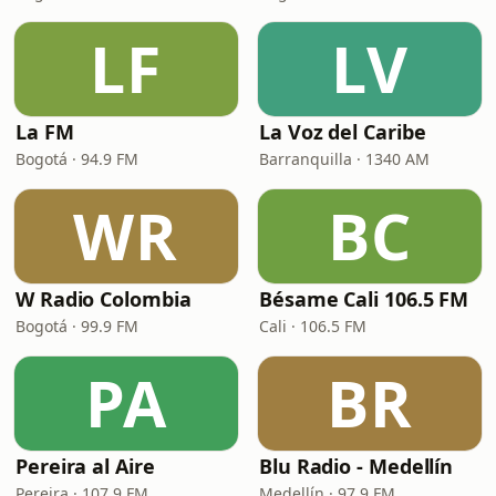
LF
LV
La FM
La Voz del Caribe
Bogotá · 94.9 FM
Barranquilla · 1340 AM
WR
BC
W Radio Colombia
Bésame Cali 106.5 FM
Bogotá · 99.9 FM
Cali · 106.5 FM
PA
BR
Pereira al Aire
Blu Radio - Medellín
Pereira · 107.9 FM
Medellín · 97.9 FM