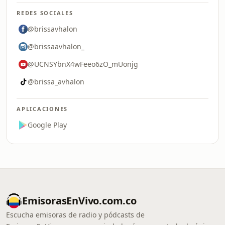
REDES SOCIALES
@brissavhalon
@brissaavhalon_
@UCNSYbnX4wFeeo6zO_mUonjg
@brissa_avhalon
APLICACIONES
Google Play
EmisorasEnVivo.com.co
Escucha emisoras de radio y pódcasts de