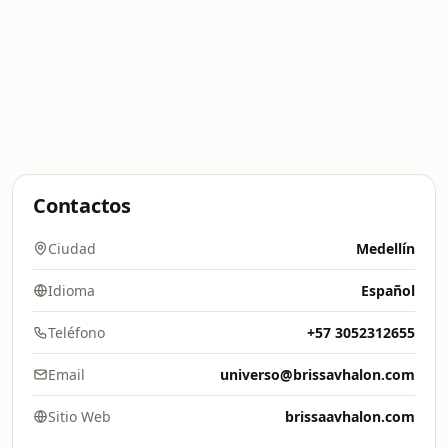
Contactos
Ciudad
Medellín
Idioma
Español
Teléfono
+57 3052312655
Email
universo@brissavhalon.com
Sitio Web
brissaavhalon.com