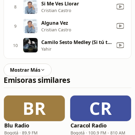
Si Me Ves Llorar
8
Cristian Castro
Alguna Vez
9
Cristian Castro
Camilo Sesto Medley (Si tú te vas / Perdóname / Jamás / Vivir así es morir de amor) [En Vivo]
10
Yahir
Mostrar Más
Emisoras similares
BR
CR
Blu Radio
Caracol Radio
Bogotá · 89.9 FM
Bogotá · 100.9 FM - 810 AM