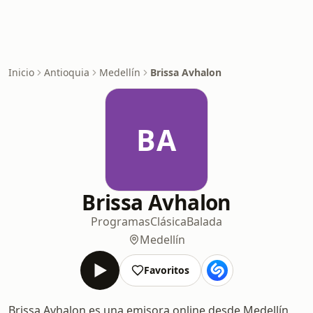
Inicio
Antioquia
Medellín
Brissa Avhalon
BA
Brissa Avhalon
Programas
Clásica
Balada
Medellín
Favoritos
Brissa Avhalon es una emisora online desde Medellín,