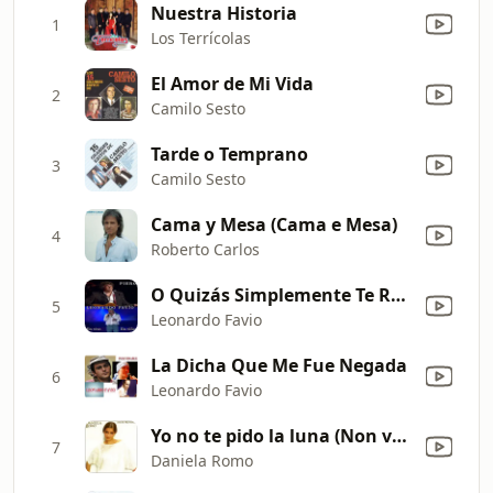
Nuestra Historia
1
Los Terrícolas
El Amor de Mi Vida
2
Camilo Sesto
Tarde o Temprano
3
Camilo Sesto
Cama y Mesa (Cama e Mesa)
4
Roberto Carlos
O Quizás Simplemente Te Regale una Rosa (En Vivo)
5
Leonardo Favio
La Dicha Que Me Fue Negada
6
Leonardo Favio
Yo no te pido la luna (Non voglio mica la luna)
7
Daniela Romo