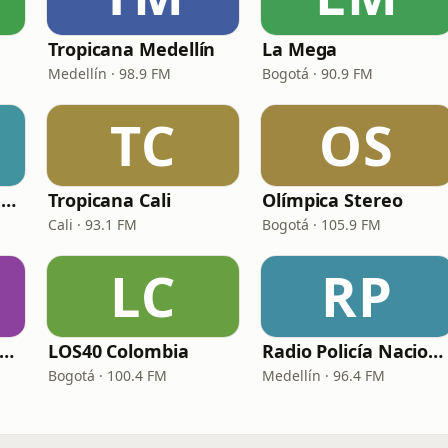
Tropicana Medellín
La Mega
Medellín · 98.9 FM
Bogotá · 90.9 FM
TC
OS
Olímpica Stereo Pereira
Tropicana Cali
Olímpica Stereo
Cali · 93.1 FM
Bogotá · 105.9 FM
LC
RP
a voz del Recuerdo Manizales
LOS40 Colombia
Radio Policía Nacional - Medellín
Bogotá · 100.4 FM
Medellín · 96.4 FM