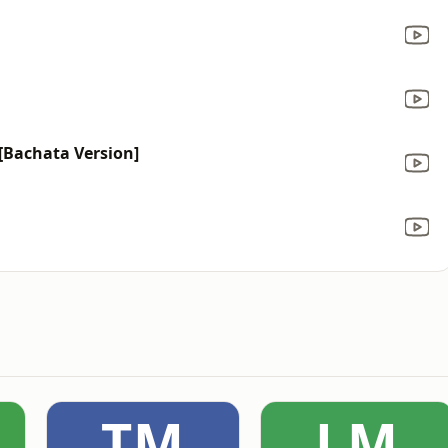
 [Bachata Version]
TM
LM