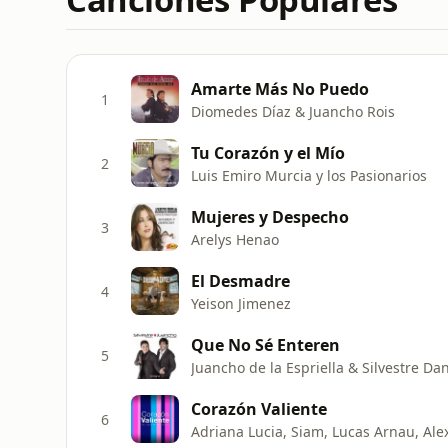
Amarte Más No Puedo
1
Diomedes Díaz & Juancho Rois
Tu Corazón y el Mío
2
Luis Emiro Murcia y los Pasionarios
Mujeres y Despecho
3
Arelys Henao
El Desmadre
4
Yeison Jimenez
Que No Sé Enteren
5
Juancho de la Espriella & Silvestre D
Corazón Valiente
6