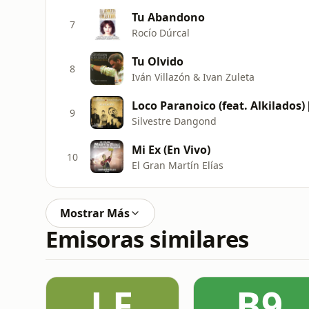
Tu Abandono
7
Rocío Dúrcal
Tu Olvido
8
Iván Villazón & Ivan Zuleta
Loco Paranoico (feat. Alkilados)
9
Silvestre Dangond
Mi Ex (En Vivo)
10
El Gran Martín Elías
Mostrar Más
Emisoras similares
LF
B9