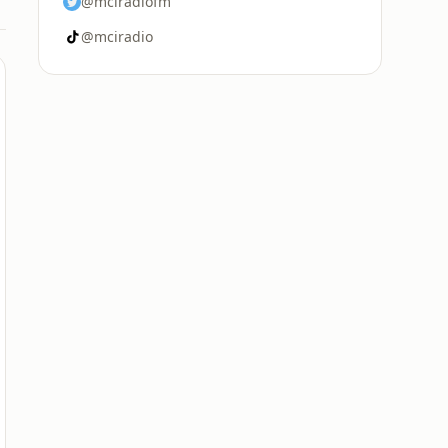
@mciradiofm
@mciradio