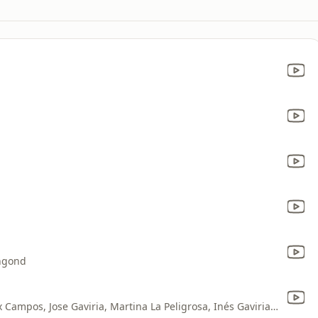
angond
Adriana Lucia, Siam, Lucas Arnau, Alex Campos, Jose Gaviria, Martina La Peligrosa, Inés Gaviria, Alejandro González, Shaira, Salomé, Juan Felipe Samper, Rakel, Pipe Bueno & Paola Turbay