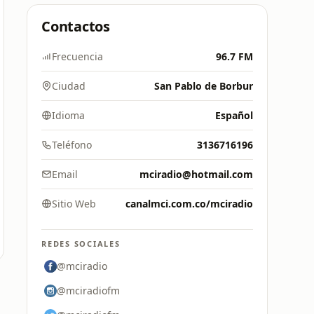
Contactos
Frecuencia
96.7 FM
Ciudad
San Pablo de Borbur
Idioma
Español
Teléfono
3136716196
Email
mciradio@hotmail.com
Sitio Web
canalmci.com.co/mciradio
REDES SOCIALES
@mciradio
@mciradiofm