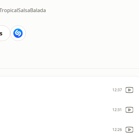
Tropical
Salsa
Balada
s
12:37
12:31
12:26