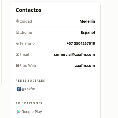
Contactos
Ciudad
Medellín
Idioma
Español
Teléfono
+57 3504267619
Email
comercial@zaxfm.com
Sitio Web
zaxfm.com
REDES SOCIALES
@zaxfm
APLICACIONES
Google Play