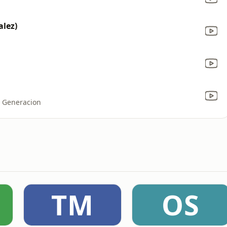
alez)
a Generacion
TM
OS