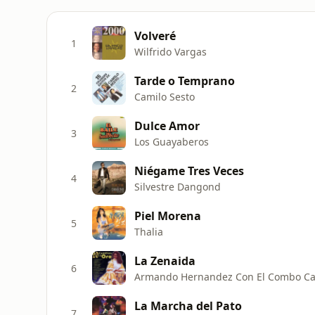
Volveré
1
Wilfrido Vargas
Tarde o Temprano
2
Camilo Sesto
Dulce Amor
3
Los Guayaberos
Niégame Tres Veces
4
Silvestre Dangond
Piel Morena
5
Thalia
La Zenaida
6
Armando Hernandez Con El Combo Ca
La Marcha del Pato
7