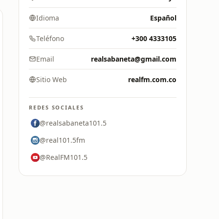
Idioma
Español
Teléfono
+300 4333105
Email
realsabaneta@gmail.com
Sitio Web
realfm.com.co
REDES SOCIALES
@realsabaneta101.5
@real101.5fm
@RealFM101.5