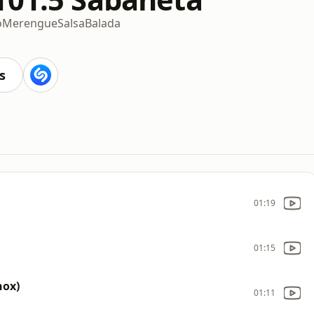
o
Merengue
Salsa
Balada
s
01:19
01:15
nox)
01:11