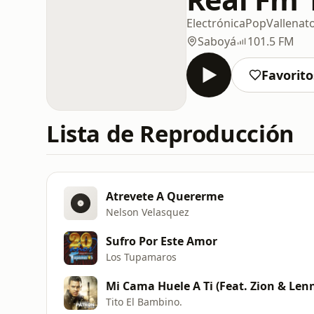
Electrónica
Pop
Vallenat
Saboyá
101.5 FM
Favorito
Lista de Reproducción
Atrevete A Quererme
Nelson Velasquez
Sufro Por Este Amor
Los Tupamaros
Mi Cama Huele A Ti (Feat. Zion & Len
Tito El Bambino.