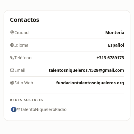
Contactos
Ciudad
Montería
Idioma
Español
Teléfono
+313 6789173
Email
talentosniqueleros.1528@gmail.com
Sitio Web
fundaciontalentosniqueleros.org
REDES SOCIALES
@TalentoNiqueleroRadio