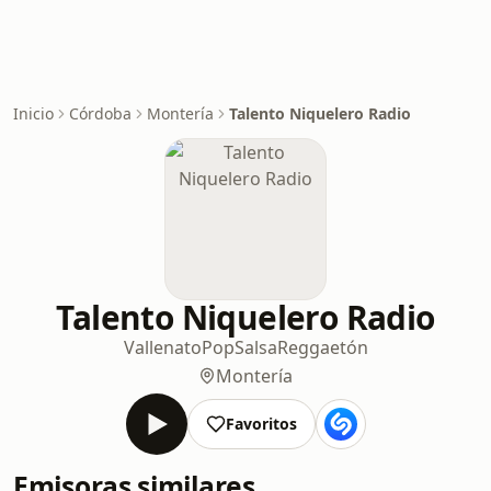
Inicio
Córdoba
Montería
Talento Niquelero Radio
Talento Niquelero Radio
Vallenato
Pop
Salsa
Reggaetón
Montería
Favoritos
Emisoras similares