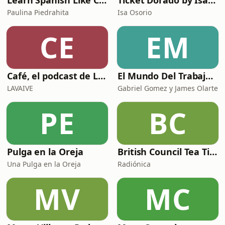
Learn Spanish Like Crazy Podcast
Ticket Dorado by Isa Osorio
Paulina Piedrahita
Isa Osorio
CE
EM
Café, el podcast de Lavaive
El Mundo Del Trabajo y la bioética laboral
LAVAIVE
Gabriel Gomez y James Olarte
PE
BC
Pulga en la Oreja
British Council Tea Time
Una Pulga en la Oreja
Radiónica
MV
MC