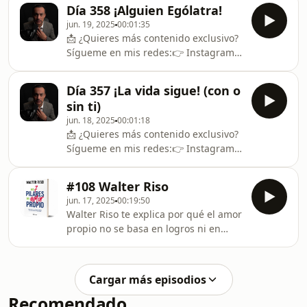
👉 TikTok: @libroalaire👉
Día 358 ¡Alguien Ególatra!
www.libroalaire.com
jun. 19, 2025
00:01:35
📩 ¿Quieres más contenido exclusivo?
Sígueme en mis redes:👉 Instagram:
@LibroAlAire👉 Facebook: LibroAlAire
👉 TikTok: @libroalaire👉
Día 357 ¡La vida sigue! (con o
www.libroalaire.com
sin ti)
jun. 18, 2025
00:01:18
📩 ¿Quieres más contenido exclusivo?
Sígueme en mis redes:👉 Instagram:
@LibroAlAire👉 Facebook: LibroAlAire
👉 TikTok: @libroalaire👉
#108 Walter Riso
www.libroalaire.com
jun. 17, 2025
00:19:50
Walter Riso te explica por qué el amor
propio no se basa en logros ni en
imagen, y por qué no tiene nada que
ver con el ego ni con el narcisismo.
Habla de la dignidad como un punto
Cargar más episodios
de partida, no como una meta. De las
Recomendado
etiquetas que cargamos desde niños