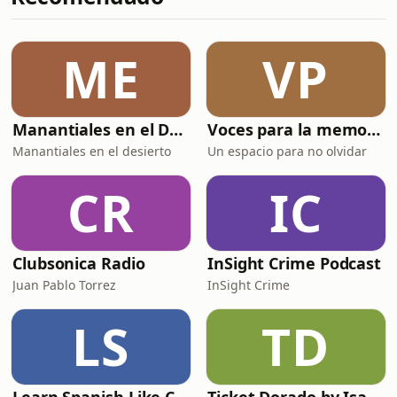
y de ese hábito silencioso de
hablarnos como si no
importáramos.Una conversación
ME
VP
directa, honesta y profundamente
útil.
Manantiales en el Desierto
Voces para la memoria
Manantiales en el desierto
Un espacio para no olvidar
CR
IC
Clubsonica Radio
InSight Crime Podcast
Juan Pablo Torrez
InSight Crime
LS
TD