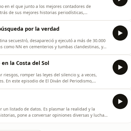
mo en el que junto a los mejores contadores de
trás de sus mejores historias periodísticas,
smo y exploramos los dilemas y desafíos éticos del
da Ruiz, producido y presentado por la Fundación Gabo.
a búsqueda por la verdad
ntina secuestró, desapareció y ejecutó a más de 30.000
as como NN en cementerios y tumbas clandestinas, y
, sus restos han sido buscados, exhumados,
 en la Costa del Sol
riesgos, romper las leyes del silencio y, a veces,
dismo,
conversación con el periodista Antonio Pampliega.
de &quot;Costa Nostra&quot;, pódcast ganador del
r un listado de datos. Es plasmar la realidad y la
storias, pone a conversar opiniones diversas y lucha
e El Diván del Periodismo, Yolanda Ruiz conversa con
alma del otro para entenderlo y mostrárselo a los