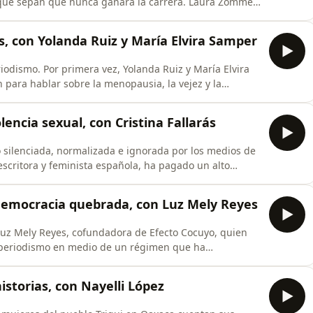
nque sepan que nunca ganará la carrera. Laura Zommer,
a, lleva años desmintiendo a quienes menos quieren ser
ó a Chequeado en un referente mundial y, en 2022,
s, con Yolanda Ruiz y María Elvira Samper
odismo. Por primera vez, Yolanda Ruiz y María Elvira
 para hablar sobre la menopausia, la vejez y la
ue como las mujeres, no tiene fecha de vencimiento.En
exionan sobre los desafíos del envejecimiento en una
olencia sexual, con Cristina Fallarás
do silenciada, normalizada e ignorada por los medios de
 escritora y feminista española, ha pagado un alto
e narran sus historias de violencia de género.A través
publiques mi nombre, ha abierto una conversación sin
democracia quebrada, con Luz Mely Reyes
Luz Mely Reyes, cofundadora de Efecto Cocuyo, quien
l periodismo en medio de un régimen que ha
epresión. Desde el exilio, nos habla sobre la
a verdad y la importancia de la ética periodística en
historias, con Nayelli López