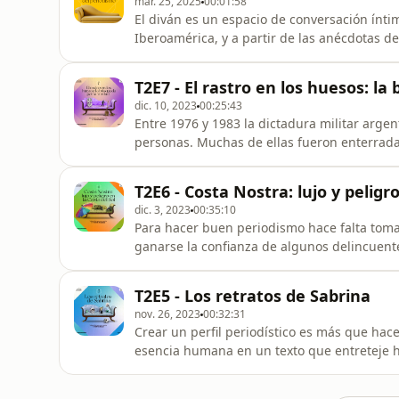
mar. 25, 2025
00:01:58
El diván es un espacio de conversación ínti
Iberoamérica, y a partir de las anécdotas de
reflexionamos sobre el ejercicio del periodi
oficio. Este pódcast es conducido por Yolan
T2E7 - El rastro en los huesos: l
dic. 10, 2023
00:25:43
Entre 1976 y 1983 la dictadura militar arge
personas. Muchas de ellas fueron enterrad
desde el regreso de la democracia, en 1984
identificados y devueltos a sus familias. En este episodio, Yolanda Ruiz conversa con Leila Guerriero
T2E6 - Costa Nostra: lujo y peligro
sobre &quot;El rastro
dic. 3, 2023
00:35:10
Para hacer buen periodismo hace falta tomar 
ganarse la confianza de algunos delincuentes. En este episodio de El Diván del Perio
Yolanda Ruiz se sumerge en una intrigante 
Juntos exploran los dilemas y retos éticos 
T2E5 - Los retratos de Sabrina
Premio Gabo en 2023, en el qu
nov. 26, 2023
00:32:31
Crear un perfil periodístico es más que hace
esencia humana en un texto que entreteje hi
por desarmar prejuicios. En este episodio d
Sabrina Duque sobre cómo es meterse en el 