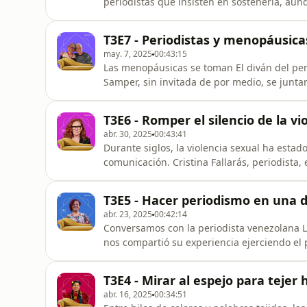
periodistas que insisten en sostenerla, au
pionera del fact-checking en América Latin
desmentidos. En la década pasada, convirti
T3E7 - Periodistas y menopáusica
cofundó Factche
may. 7, 2025
00:43:15
Las menopáusicas se toman El diván del peri
Samper, sin invitada de por medio, se juntan
reinvención de la labor en el periodismo, q
esta conversación íntima y sin tapujos, refl
T3E6 - Romper el silencio de la vi
sociedad que impon
abr. 30, 2025
00:43:41
Durante siglos, la violencia sexual ha esta
comunicación. Cristina Fallarás, periodista,
precio por ser la voz de miles de mujeres qu
de iniciativas como Cuéntalo y su libro No 
T3E5 - Hacer periodismo en una 
precedentes
abr. 23, 2025
00:42:14
Conversamos con la periodista venezolana 
nos compartió su experiencia ejerciendo e
perfeccionado sus mecanismos de censura y r
resistencia informativa, el compromiso con l
T3E4 - Mirar al espejo para tejer 
tiempos de elecciones fraudulentas y
abr. 16, 2025
00:34:51