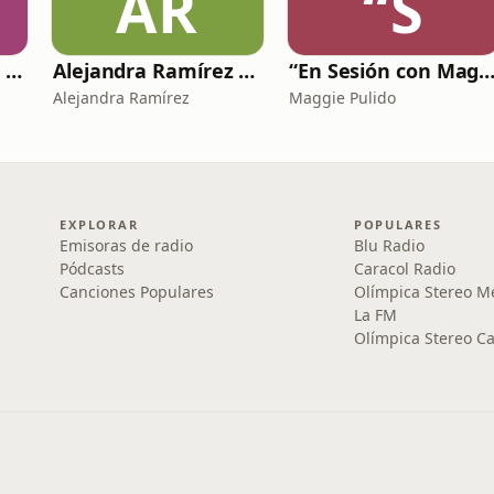
AR
“S
Nando de la Gente Podcast
Alejandra Ramírez Podcast
“En Sesión con Magg
Alejandra Ramírez
Maggie Pulido
EXPLORAR
POPULARES
Emisoras de radio
Blu Radio
Pódcasts
Caracol Radio
Canciones Populares
Olímpica Stereo M
La FM
Olímpica Stereo Ca