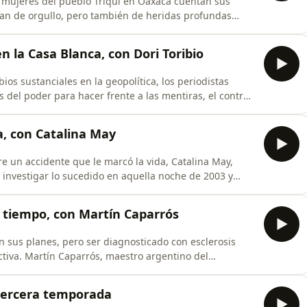
as mujeres del pueblo Triqui en Oaxaca cuentan sus
enan de orgullo, pero también de heridas profundas
 este episodio de El diván del periodismo, Nayelli López
comparte los retos –y las consecuencias– de enfrentar
n la Casa Blanca, con Dori Toribio
ios sustanciales en la geopolítica, los periodistas
del poder para hacer frente a las mentiras, el control
formación. Conversamos con la periodista española y
bre los retos de cubrir la Casa Blanca durante el
a, con Catalina May
e un accidente que le marcó la vida, Catalina May,
ó investigar lo sucedido en aquella noche de 2003 y
uelas físicas y emocionales que aún la acompañan. El
May narra en tiempo real su búsqueda, enfrentando
l tiempo, con Martín Caparrós
n sus planes, pero ser diagnosticado con esclerosis
ectiva. Martín Caparrós, maestro argentino del
lación con la muerte y el legado de una vida marcada
. Desde su mirada de “dudador”, habla del periodismo
, tercera temporada