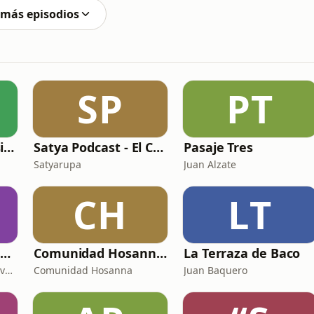
 más episodios
SP
PT
Un Continente Posible
Satya Podcast - El Canal de la Frecuencia Elevada
Pasaje Tres
Satyarupa
Juan Alzate
CH
LT
De las masas a las mesas 💗🪑
Comunidad Hosanna Podcast
La Terraza de Baco
Aleja Navarro | Biblia devocional
Comunidad Hosanna
Juan Baquero