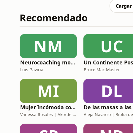
demás, y sobre lo qu
Cargar
Recomendado
NM
UC
Neurocoaching motivación y propósito
Luis Gaviria
Bruce Mac Master
MI
DL
Mujer Incómoda con Vanessa Rosales
Vanessa Rosales | Akorde Podcast