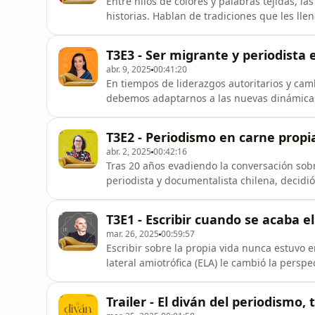
Entre hilos de colores y palabras tejidas, l
historias. Hablan de tradiciones que les ll
marcadas por la violencia y el abandono. En
Reyes, ganadora del Premio Gabo 2024, nos 
T3E3 - Ser migrante y periodista e
recuerdos, romp
abr. 9, 2025
00:41:20
En tiempos de liderazgos autoritarios y camb
debemos adaptarnos a las nuevas dinámicas 
mediático y las barreras del acceso a la in
corresponsal en Washington, Dori Toribio, so
T3E2 - Periodismo en carne propi
segundo mandato de
abr. 2, 2025
00:42:16
Tras 20 años evadiendo la conversación sobr
periodista y documentalista chilena, decidi
buscar a la persona responsable de las sec
resultado fue Te busco, un pódcast donde 
T3E1 - Escribir cuando se acaba e
silencios, archivos olvid
mar. 26, 2025
00:59:57
Escribir sobre la propia vida nunca estuvo e
lateral amiotrófica (ELA) le cambió la persp
periodismo y la crónica, nos comparte su re
por el exilio y el oficio de contar historias
Trailer - El diván del periodismo
actual, los líderes