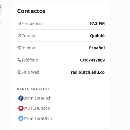
Contactos
lares
Frecuencia
97.3 FM
Ciudad
Quibdó
Idioma
Español
Teléfono
+3167417889
Sitio Web
radioutch.edu.co
REDES SOCIALES
@emisorautch
@UTCHChoco
@EmisoraUtch