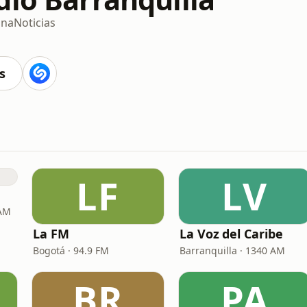
ina
Noticias
s
LF
LV
 AM
La FM
La Voz del Caribe
Bogotá · 94.9 FM
Barranquilla · 1340 AM
BR
PA