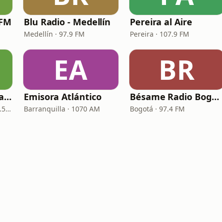
 FM
Blu Radio - Medellín
Pereira al Aire
Medellín · 97.9 FM
Pereira · 107.9 FM
EA
BR
La Reina Cartagena de Indias
Emisora Atlántico
Bésame Radio Bogotá
Cartagena de Indias · 95.5 FM
Barranquilla · 1070 AM
Bogotá · 97.4 FM