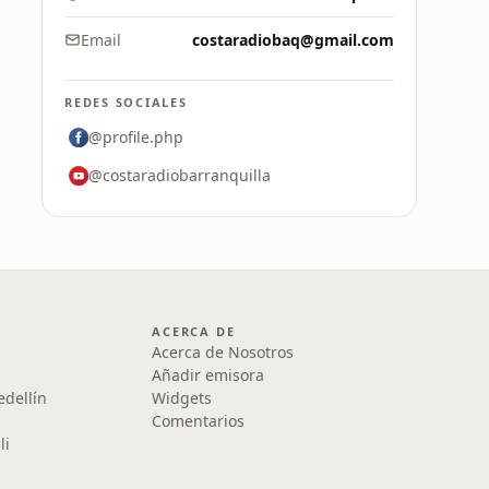
Email
costaradiobaq@gmail.com
REDES SOCIALES
@profile.php
@costaradiobarranquilla
ACERCA DE
Acerca de Nosotros
Añadir emisora
edellín
Widgets
Comentarios
li