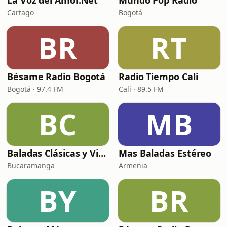
La Voz del Amor.Net
Mundo Pop Radio
Cartago
Bogotá
BR
RT
Bésame Radio Bogotá
Radio Tiempo Cali
Bogotá · 97.4 FM
Cali · 89.5 FM
BC
MB
Baladas Clásicas y Viejitas
Mas Baladas Estéreo
Bucaramanga
Armenia
BY
BR