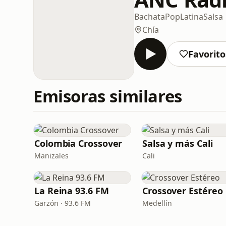
Bachata
Pop
Latina
Salsa
Chía
Favorito
Emisoras similares
Colombia Crossover
Salsa y más Cali
Manizales
Cali
La Reina 93.6 FM
Crossover Estéreo
Garzón · 93.6 FM
Medellín