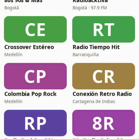
80s 90s & Más
Radioacktiva
Bogotá
Bogotá · 97.9 FM
CE
RT
Crossover Estéreo
Radio Tiempo Hit
Medellín
Barranquilla
CP
CR
Colombia Pop Rock
Conexión Retro Radio
Medellín
Cartagena de Indias
RP
8R