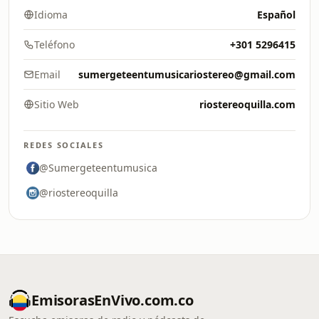
Idioma
Español
Teléfono
+301 5296415
Email
sumergeteentumusicariostereo@gmail.com
Sitio Web
riostereoquilla.com
REDES SOCIALES
@Sumergeteentumusica
@riostereoquilla
EmisorasEnVivo.com.co