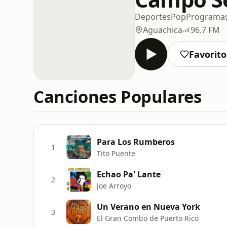
Deportes
Pop
Programa
Aguachica
96.7 FM
Favorito
Canciones Populares
Para Los Rumberos
1
Tito Puente
Echao Pa' Lante
2
Joe Arroyo
Un Verano en Nueva York
3
El Gran Combo de Puerto Rico