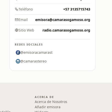
Teléfono
+57 3135715743
Email
emisora@camarasogamoso.org
Sitio Web
radio.camarasogamoso.org
REDES SOCIALES
@emisoracamarast
@camarastereo
ACERCA DE
Acerca de Nosotros
Añadir emisora