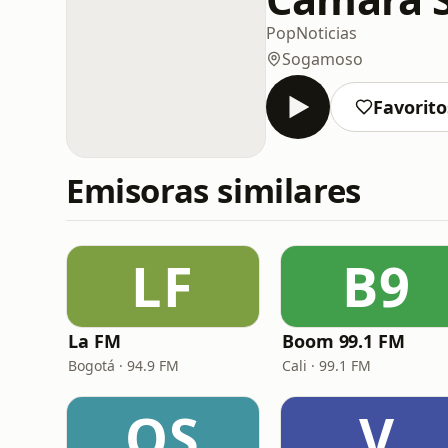
Pop
Noticias
Sogamoso
Favorito
Emisoras similares
LF
B9
La FM
Boom 99.1 FM
Bogotá · 94.9 FM
Cali · 99.1 FM
OS
V