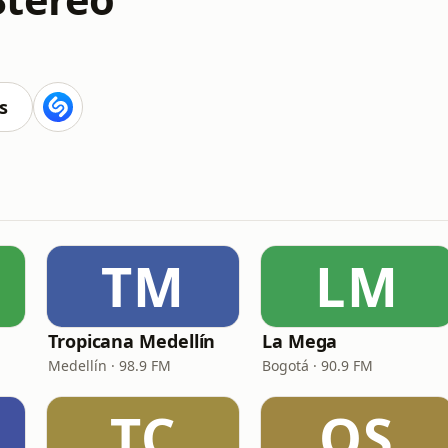
s
TM
LM
Tropicana Medellín
La Mega
Medellín · 98.9 FM
Bogotá · 90.9 FM
TC
OS