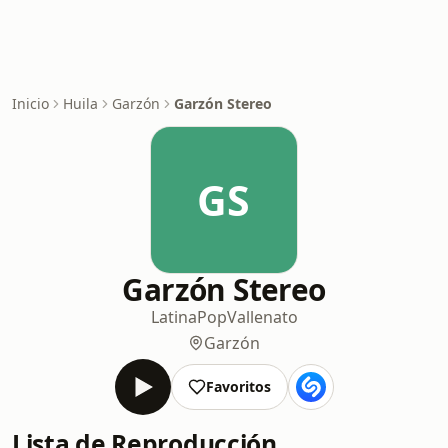
Inicio
Huila
Garzón
Garzón Stereo
GS
Garzón Stereo
Latina
Pop
Vallenato
Garzón
Favoritos
Lista de Reproducción