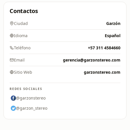
Contactos
Ciudad
Garzón
Idioma
Español
Teléfono
+57 311 4584660
Email
gerencia@garzonstereo.com
Sitio Web
garzonstereo.com
REDES SOCIALES
@garzonstereo
@garzon_stereo