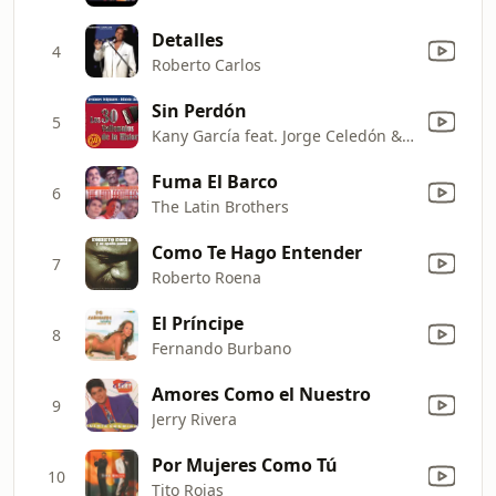
Detalles
4
Roberto Carlos
Sin Perdón
5
Kany García feat. Jorge Celedón & Jimmy Zambrano
Fuma El Barco
6
The Latin Brothers
Como Te Hago Entender
7
Roberto Roena
El Príncipe
8
Fernando Burbano
Amores Como el Nuestro
9
Jerry Rivera
Por Mujeres Como Tú
10
Tito Rojas