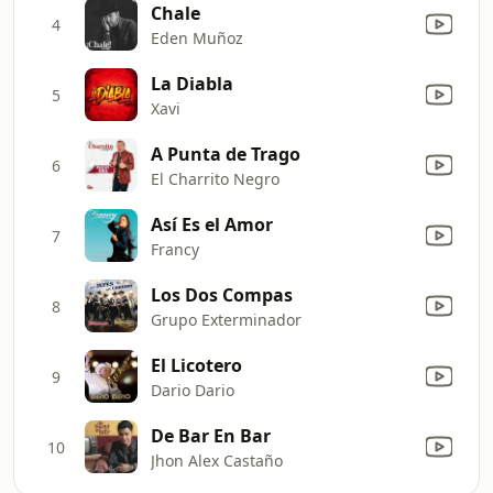
Chale
4
Eden Muñoz
La Diabla
5
Xavi
A Punta de Trago
6
El Charrito Negro
Así Es el Amor
7
Francy
Los Dos Compas
8
Grupo Exterminador
El Licotero
9
Dario Dario
De Bar En Bar
10
Jhon Alex Castaño