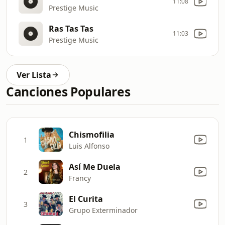
11:08
Prestige Music
Ras Tas Tas
11:03
Prestige Music
Ver Lista
Canciones Populares
Chismofilia
1
Luis Alfonso
Así Me Duela
2
Francy
El Curita
3
Grupo Exterminador