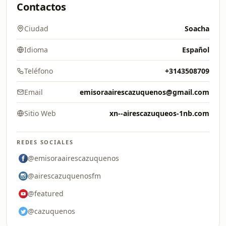
Contactos
Ciudad
Soacha
Idioma
Español
Teléfono
+3143508709
Email
emisoraairescazuquenos@gmail.com
Sitio Web
xn--airescazuqueos-1nb.com
REDES SOCIALES
@emisoraairescazuquenos
@airescazuquenosfm
@featured
@cazuquenos