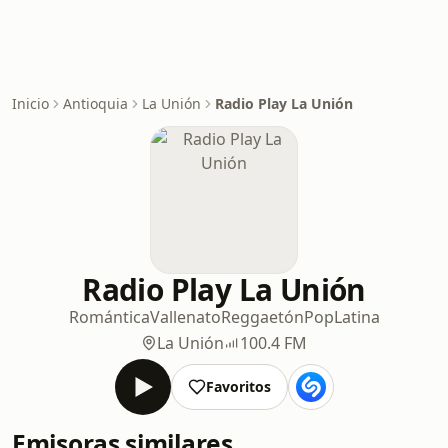
Inicio
Antioquia
La Unión
Radio Play La Unión
Radio Play La Unión
Romántica
Vallenato
Reggaetón
Pop
Latina
La Unión
100.4 FM
Favoritos
Emisoras similares