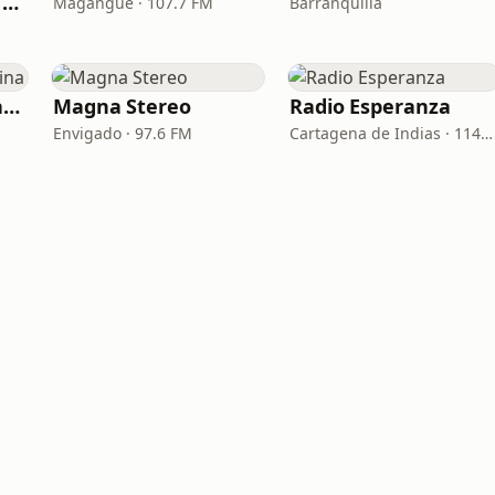
La Voz de la Patria Celestial
Magangué · 107.7 FM
Barranquilla
CRV Radio Vida - Latina
Magna Stereo
Radio Esperanza
Envigado · 97.6 FM
Cartagena de Indias · 1140 AM