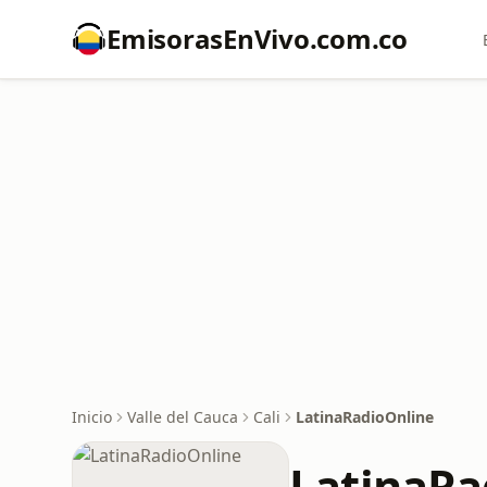
EmisorasEnVivo.com.co
Inicio
Valle del Cauca
Cali
LatinaRadioOnline
LatinaRa