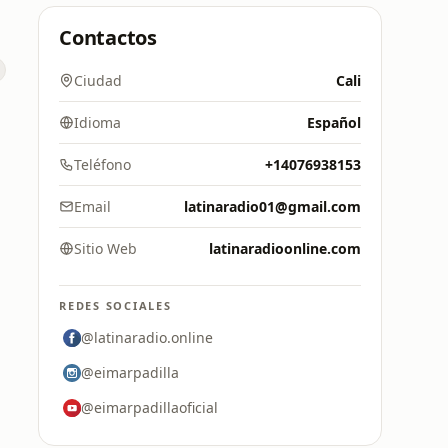
Contactos
Ciudad
Cali
Idioma
Español
Teléfono
+14076938153
Email
latinaradio01@gmail.com
Sitio Web
latinaradioonline.com
REDES SOCIALES
@latinaradio.online
@eimarpadilla
@eimarpadillaoficial