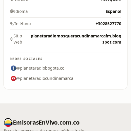
Idioma
Español
Teléfono
+3028527770
Sitio
planetaradiomosqueracundinamarcafm.blog
Web
spot.com
REDES SOCIALES
@planetaradiobogota.co
@planetaradiocundinamarca
EmisorasEnVivo.com.co
Escucha emisoras de radio y pódcasts de