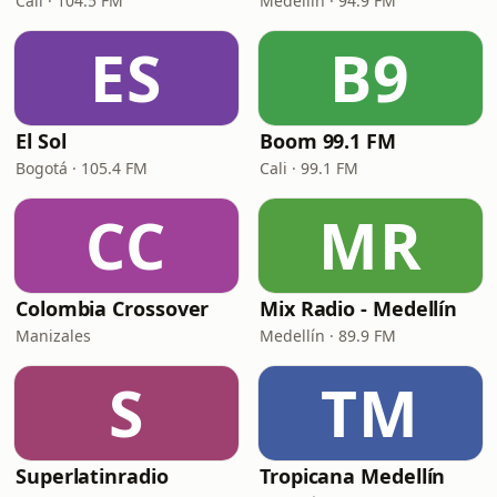
Cali · 104.5 FM
Medellín · 94.9 FM
ES
B9
El Sol
Boom 99.1 FM
Bogotá · 105.4 FM
Cali · 99.1 FM
CC
MR
Colombia Crossover
Mix Radio - Medellín
Manizales
Medellín · 89.9 FM
S
TM
Superlatinradio
Tropicana Medellín