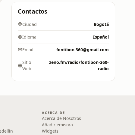
Contactos
Ciudad
Bogotá
Idioma
Español
Email
fontibon.360@gmail.com
Sitio
zeno.fm/radio/fontibon-360-
Web
radio
ACERCA DE
Acerca de Nosotros
Añadir emisora
edellín
Widgets