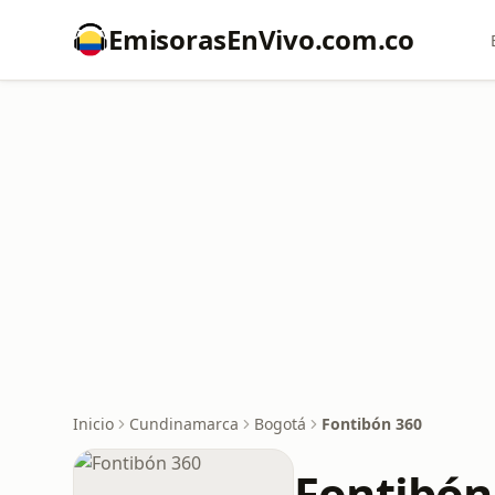
EmisorasEnVivo.com.co
Inicio
Cundinamarca
Bogotá
Fontibón 360
Fontibón