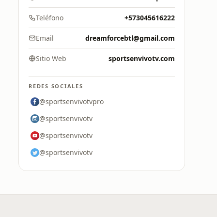
Teléfono
+573045616222
Email
dreamforcebtl@gmail.com
Sitio Web
sportsenvivotv.com
REDES SOCIALES
@sportsenvivotvpro
@sportsenvivotv
@sportsenvivotv
@sportsenvivotv