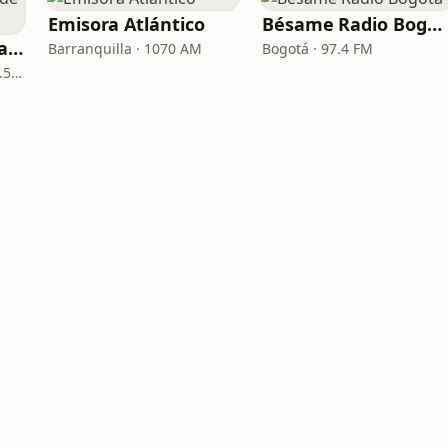
Emisora Atlántico
Bésame Radio Bogotá
La Reina Cartagena de Indias
Barranquilla · 1070 AM
Bogotá · 97.4 FM
Cartagena de Indias · 95.5 FM