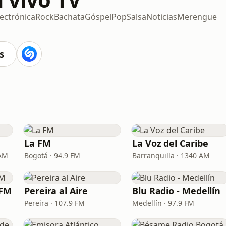
lectrónica
Rock
Bachata
Góspel
Pop
Salsa
Noticias
Merengue
s
La FM
La Voz del Caribe
 AM
Bogotá · 94.9 FM
Barranquilla · 1340 AM
 FM
Pereira al Aire
Blu Radio - Medellín
Pereira · 107.9 FM
Medellín · 97.9 FM