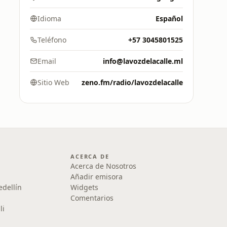
Idioma
Español
Teléfono
+57 3045801525
Email
info@lavozdelacalle.ml
Sitio Web
zeno.fm/radio/lavozdelacalle
ACERCA DE
Acerca de Nosotros
Añadir emisora
edellín
Widgets
Comentarios
li