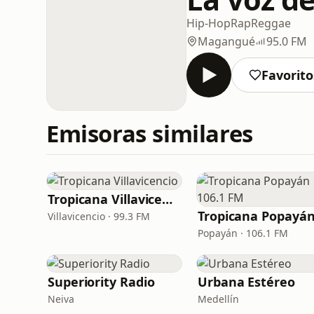
Hip-Hop
Rap
Reggae
Magangué
95.0 FM
Favorito
Emisoras similares
Tropicana Villavicencio
Villavicencio · 99.3 FM
Popayán · 106.1 FM
Superiority Radio
Urbana Estéreo
Neiva
Medellín