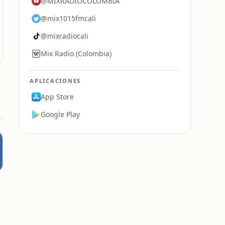
@MIXRADIOCOLOMBIA
@mix1015fmcali
@mixradiocali
Mix Radio (Colombia)
APLICACIONES
App Store
Google Play