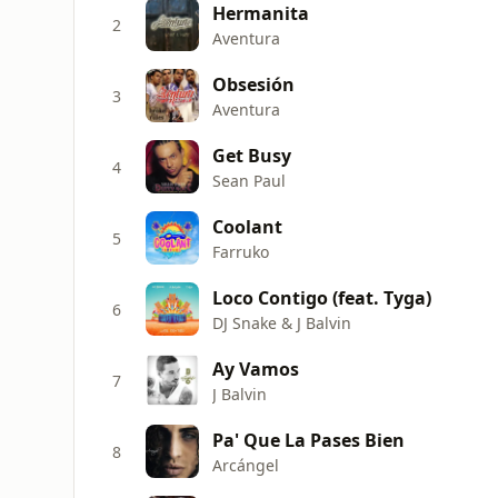
Hermanita
2
Aventura
Obsesión
3
Aventura
Get Busy
4
Sean Paul
Coolant
5
Farruko
Loco Contigo (feat. Tyga)
6
DJ Snake & J Balvin
Ay Vamos
7
J Balvin
Pa' Que La Pases Bien
8
Arcángel