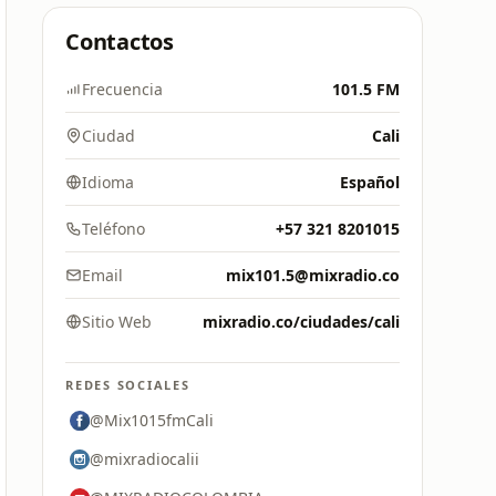
Contactos
Frecuencia
101.5 FM
Ciudad
Cali
Idioma
Español
Teléfono
+57 321 8201015
Email
mix101.5@mixradio.co
Sitio Web
mixradio.co/ciudades/cali
REDES SOCIALES
@Mix1015fmCali
@mixradiocalii