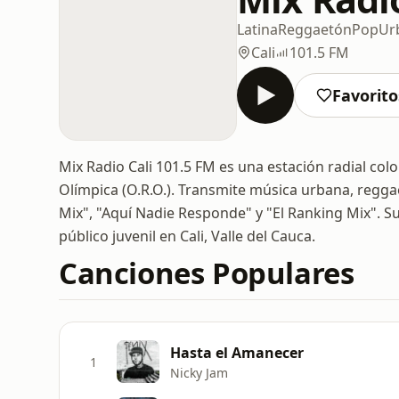
Latina
Reggaetón
Pop
Ur
Cali
101.5 FM
Favorito
Mix Radio Cali 101.5 FM es una estación radial co
Olímpica (O.R.O.). Transmite música urbana, regg
Mix", "Aquí Nadie Responde" y "El Ranking Mix". Su 
público juvenil en Cali, Valle del Cauca.
Canciones Populares
Hasta el Amanecer
1
Nicky Jam