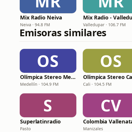
MR
MR
Mix Radio Neiva
Neiva · 94.8 FM
Valledupar · 106.7 FM
Emisoras similares
OS
OS
Olímpica Stereo Medellín
Olímpica Stereo Ca
Medellín · 104.9 FM
Cali · 104.5 FM
S
CV
Superlatinradio
Colombia Vallenat
Pasto
Manizales