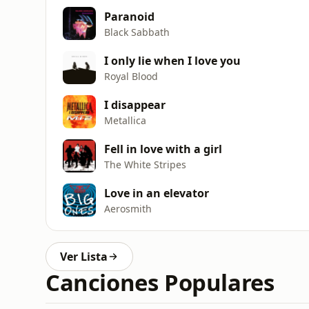
Paranoid
Black Sabbath
I only lie when I love you
Royal Blood
I disappear
Metallica
Fell in love with a girl
The White Stripes
Love in an elevator
Aerosmith
Ver Lista
Canciones Populares