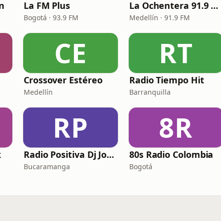
ín
La FM Plus
La Ochentera 91.9 FM
Bogotá · 93.9 FM
Medellín · 91.9 FM
CE
RT
Crossover Estéreo
Radio Tiempo Hit
Medellín
Barranquilla
RP
8R
k
Radio Positiva Dj Jorge
80s Radio Colombia
Bucaramanga
Bogotá