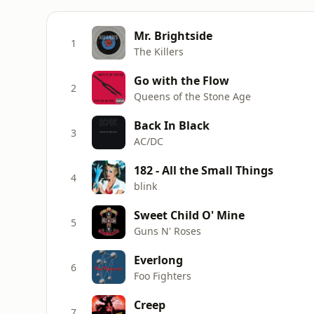
Mr. Brightside
1
The Killers
Go with the Flow
2
Queens of the Stone Age
Back In Black
3
AC/DC
182 - All the Small Things
4
blink
Sweet Child O' Mine
5
Guns N' Roses
Everlong
6
Foo Fighters
Creep
7