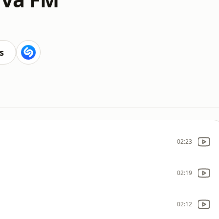
s
02:23
02:19
02:12