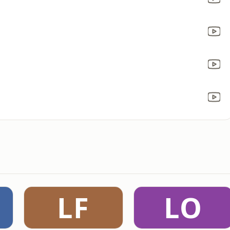
LF
LO