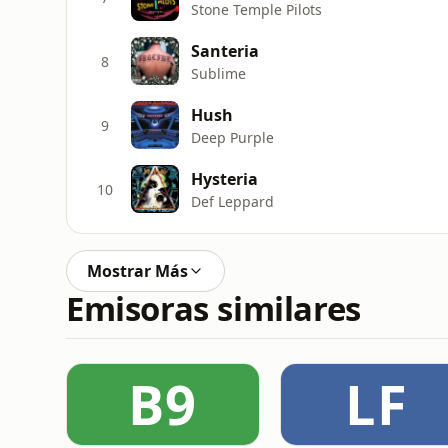
Stone Temple Pilots
Santeria
8
Sublime
Hush
9
Deep Purple
Hysteria
10
Def Leppard
Mostrar Más
Emisoras similares
B9
LF