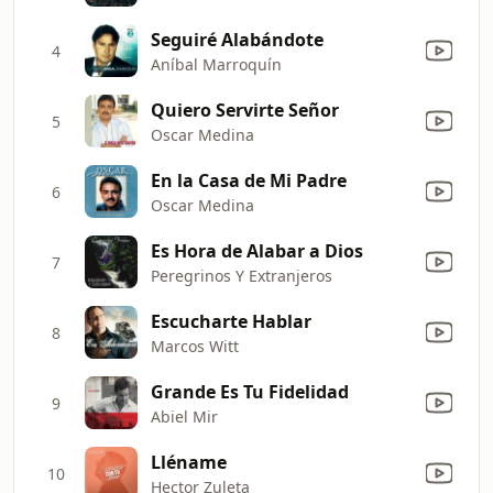
Seguiré Alabándote
4
Aníbal Marroquín
Quiero Servirte Señor
5
Oscar Medina
En la Casa de Mi Padre
6
Oscar Medina
Es Hora de Alabar a Dios
7
Peregrinos Y Extranjeros
Escucharte Hablar
8
Marcos Witt
Grande Es Tu Fidelidad
9
Abiel Mir
Lléname
10
Hector Zuleta