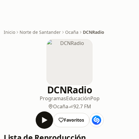
Inicio
Norte de Santander
Ocaña
DCNRadio
DCNRadio
Programas
Educación
Pop
Ocaña
92.7 FM
Favoritos
Lista de Reproducción