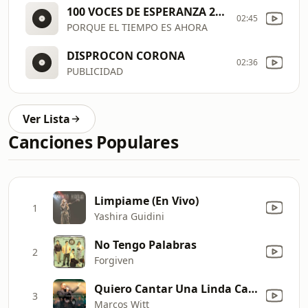
100 VOCES DE ESPERANZA 2021
02:45
PORQUE EL TIEMPO ES AHORA
DISPROCON CORONA
02:36
PUBLICIDAD
Ver Lista
Canciones Populares
Limpiame (En Vivo)
1
Yashira Guidini
No Tengo Palabras
2
Forgiven
Quiero Cantar Una Linda Canción (Versión Acústica)
3
Marcos Witt