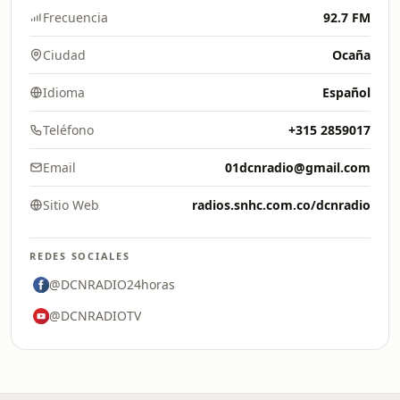
Frecuencia
92.7 FM
Ciudad
Ocaña
Idioma
Español
Teléfono
+315 2859017
Email
01dcnradio@gmail.com
Sitio Web
radios.snhc.com.co/dcnradio
REDES SOCIALES
@DCNRADIO24horas
@DCNRADIOTV