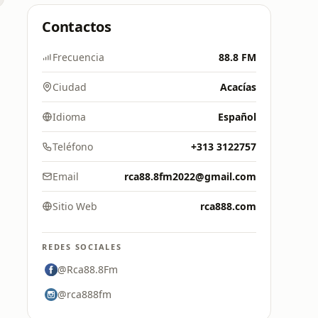
Contactos
Frecuencia
88.8 FM
Ciudad
Acacías
Idioma
Español
Teléfono
+313 3122757
Email
rca88.8fm2022@gmail.com
Sitio Web
rca888.com
REDES SOCIALES
@Rca88.8Fm
@rca888fm