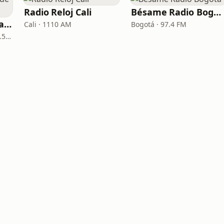
Radio Reloj Cali
Bésame Radio Bogotá
La Reina Cartagena de Indias
Cali · 1110 AM
Bogotá · 97.4 FM
Cartagena de Indias · 95.5 FM