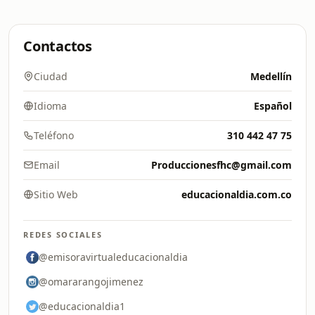
Contactos
Ciudad
Medellín
Idioma
Español
Teléfono
310 442 47 75
Email
Produccionesfhc@gmail.com
Sitio Web
educacionaldia.com.co
REDES SOCIALES
@emisoravirtualeducacionaldia
@omararangojimenez
@educacionaldia1