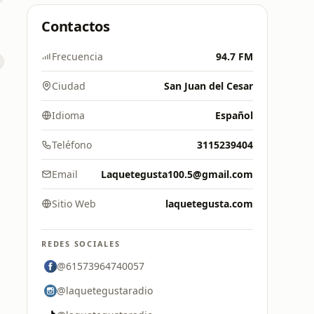
Contactos
Frecuencia
94.7 FM
Ciudad
San Juan del Cesar
Idioma
Español
Teléfono
3115239404
Email
Laquetegusta100.5@gmail.com
Sitio Web
laquetegusta.com
REDES SOCIALES
@61573964740057
@laquetegustaradio