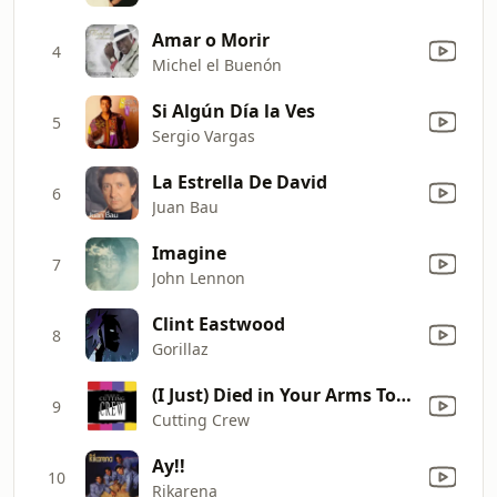
Amar o Morir
4
Michel el Buenón
Si Algún Día la Ves
5
Sergio Vargas
La Estrella De David
6
Juan Bau
Imagine
7
John Lennon
Clint Eastwood
8
Gorillaz
(I Just) Died in Your Arms Tonight
9
Cutting Crew
Ay!!
10
Rikarena