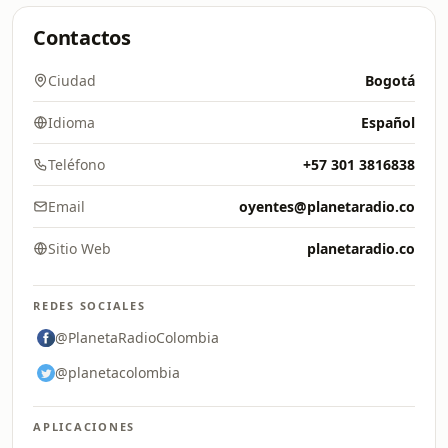
Contactos
Ciudad
Bogotá
Idioma
Español
Teléfono
+57 301 3816838
Email
oyentes@planetaradio.co
Sitio Web
planetaradio.co
REDES SOCIALES
@PlanetaRadioColombia
@planetacolombia
APLICACIONES