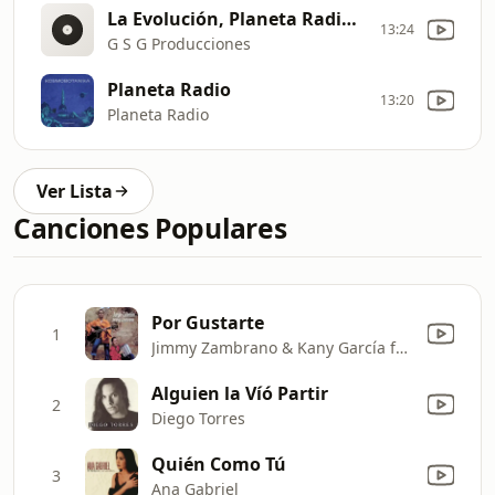
La Evolución, Planeta Radio Girando Al Ritmo De Tu Vida
13:24
G S G Producciones
Planeta Radio
13:20
Planeta Radio
Ver Lista
Canciones Populares
Por Gustarte
1
Jimmy Zambrano & Kany García feat. Jorge Celedón
Alguien la Víó Partir
2
Diego Torres
Quién Como Tú
3
Ana Gabriel