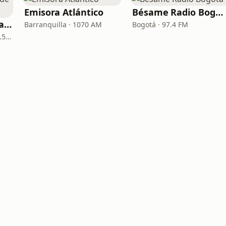
Emisora Atlántico
Bésame Radio Bogotá
La Reina Cartagena de Indias
Barranquilla · 1070 AM
Bogotá · 97.4 FM
Cartagena de Indias · 95.5 FM