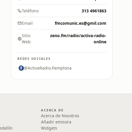
Teléfono
313 4961863
Email
fmcomunic.es@gmil.com
Sitio
zeno.fm/radio/activa-radio-
Web
online
REDES SOCIALES
@ActivaRadio.Pamplona
ACERCA DE
Acerca de Nosotros
Añadir emisora
edellín
Widgets