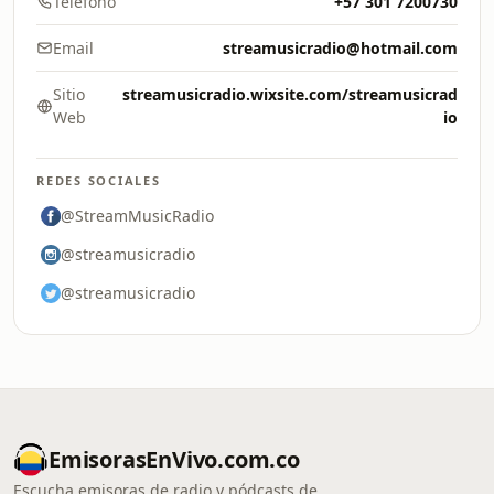
Teléfono
+57 301 7200730
Email
streamusicradio@hotmail.com
Sitio
streamusicradio.wixsite.com/streamusicrad
Web
io
REDES SOCIALES
@StreamMusicRadio
@streamusicradio
@streamusicradio
EmisorasEnVivo.com.co
Escucha emisoras de radio y pódcasts de