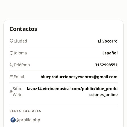
Contactos
Ciudad
El Socorro
Idioma
Español
Teléfono
3152998551
Email
blueproduccionesyeventos@gmail.com
Sitio
lavoz14.vitrinamusical.com/public/blue_produ
Web
cciones_online
REDES SOCIALES
@profile.php