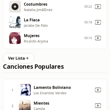
Costumbres
05:22
Natalia Jimã©nez
La Flaca
05:18
Jarabe De Palo
Mujeres
05:15
Ricardo Arjona
Ver Lista
Canciones Populares
Lamento Boliviano
1
Los Enanitos Verdes
Mientes
2
Camila