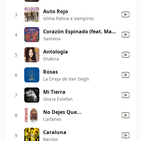
Auto Rojo
3
Vilma Palma e Vampiros
Corazón Espinado (feat. Maná)
4
Santana
Antología
5
Shakira
Rosas
6
La Oreja de Van Gogh
Mi Tierra
7
Gloria Estefan
No Dejes Que...
8
Caifanes
Caraluna
9
Bacilos