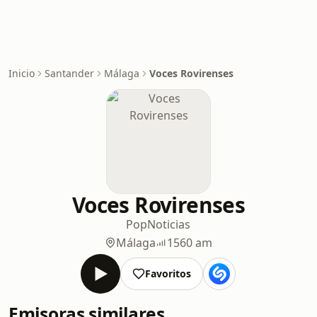
Inicio
Santander
Málaga
Voces Rovirenses
Voces Rovirenses
Pop
Noticias
Málaga
1560 am
Favoritos
Emisoras similares