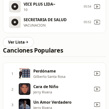
VICE PLUS LIDA~
05:54
10
SECRETARIA DE SALUD
05:52
VACUNACION
Ver Lista
Canciones Populares
Perdóname
1
Gilberto Santa Rosa
Cara de Niño
2
Jerry Rivera
Un Amor Verdadero
3
Jerry Rivera