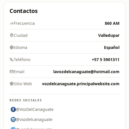
Contactos
Frecuencia
860 AM
Ciudad
Valledupar
Idioma
Español
Teléfono
+57 5 5901311
Email
lavozdelcanaguate@hotmail.com
Sitio Web
vozdelcanaguate.principalwebsite.com
REDES SOCIALES
@VozDelCanaguate
@vozdelcanaguate