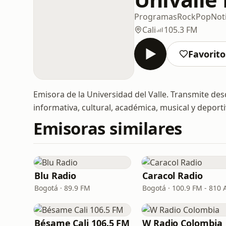
Programas
Rock
Pop
Not
Cali
105.3 FM
Favorito
Emisora de la Universidad del Valle. Transmite de
informativa, cultural, académica, musical y deport
Emisoras similares
Blu Radio
Caracol Radio
Bogotá · 89.9 FM
Bogotá · 100.9 FM - 810
Bésame Cali 106.5 FM
W Radio Colombia