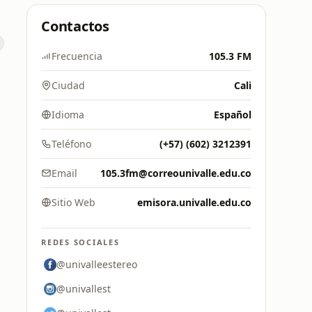
Contactos
Frecuencia
105.3 FM
Ciudad
Cali
Idioma
Español
Teléfono
(+57) (602) 3212391
Email
105.3fm@correounivalle.edu.co
Sitio Web
emisora.univalle.edu.co
REDES SOCIALES
@univalleestereo
@univallest