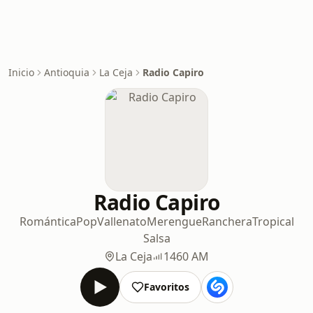
Inicio
Antioquia
La Ceja
Radio Capiro
Radio Capiro
Romántica
Pop
Vallenato
Merengue
Ranchera
Tropical
Salsa
La Ceja
1460 AM
Favoritos