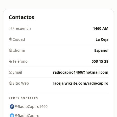
Contactos
Frecuencia
1460 AM
Ciudad
La Ceja
Idioma
Español
Teléfono
553 15 28
Email
radiocapiro1460@hotmail.com
Sitio Web
laceja.wixsite.com/radiocapiro
REDES SOCIALES
@RadioCapiro1460
@RadioCapiro