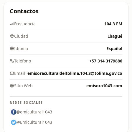
Contactos
Frecuencia
104.3 FM
Ciudad
Ibagué
Idioma
Español
Teléfono
+57 314 3179886
Email
emisoraculturaldeltolima.104.3@tolima.gov.co
Sitio Web
emisora1043.com
REDES SOCIALES
@emicultural1043
@Emicultural1043