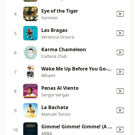
Eye of the Tiger
4
Survivor
Las Bragas
5
Veronica Orozco
Karma Chameleon
6
Culture Club
Wake Me Up Before You Go-Go
7
Wham!
Penas Al Víento
8
Sergio Vargas
La Bachata
9
Manuel Turizo
Gimme! Gimme! Gimme! (A Man After Midnight)
10
ABBA