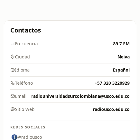
Contactos
Frecuencia
89.7 FM
Ciudad
Neiva
Idioma
Español
Teléfono
+57 320 3220929
Email
radiouniversidadsurcolombiana@usco.edu.co
Sitio Web
radiousco.edu.co
REDES SOCIALES
@radiousco