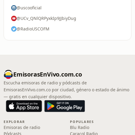
@uscooficial
@UCv_QNlQRPyxkIp9JJbiyDug
@RadioUSCOFM
EmisorasEnVivo.com.co
Escucha emisoras de radio y pódcasts de
EmisorasEnVivo.com.co por ciudad, género o estado de ánimo
— gratis en cualquier dispositivo.
EXPLORAR
POPULARES
Emisoras de radio
Blu Radio
Pódcasts
Caracol Radio