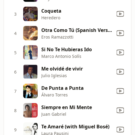
Coqueta
3
Heredero
Otra Como Tú (Spanish Version of "Un'Altra Te")
4
Eros Ramazzotti
Si No Te Hubieras Ido
5
Marco Antonio Solís
Me olvidé de vivir
6
Julio Iglesias
De Punta a Punta
7
Álvaro Torres
Siempre en Mi Mente
8
Juan Gabriel
Te Amaré (with Miguel Bosé)
9
Laura Pausini