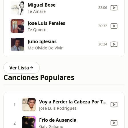
Miguel Bose
22:06
Te Amare
Jose Luis Perales
20:32
Te Quiero
Julio Iglesias
20:24
Me Olvide De Vivir
Ver Lista
Canciones Populares
Voy a Perder la Cabeza Por Tu Amor - Edited Versión
1
José Luis Rodríguez
Frío de Ausencia
2
Galy Galiano