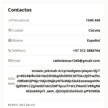
Contactos
Frecuencia
1340 AM
Ciudad
Cúcuta
Idioma
Español
Teléfono
+57 312 3886764
Email
radiolemas1340@gmail.com
stream.jokmah.it/cp/widgets/player/dj/?
p=8024&fbclid=IwZXh0bgNhZW0CMTEAc3J0YwZhc
Sitio
HBfaWQPMjc1MjU0NjkyNTk4Mjc5AAEeswwgxh9v
Web
Qj95WCCZgOeIGFs6UZNPTpcu7i14rLP6wXCVRRgR6
4ZGs6AhjvY_aem_QIzOpDcDz43ui2-pPKOMIA
REDES SOCIALES