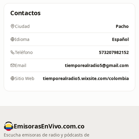
Contactos
Ciudad
Pacho
Idioma
Español
Teléfono
573207982152
Email
tiemporealradio5@gmail.com
Sitio Web
tiemporealradio5.wixsite.com/colombia
EmisorasEnVivo.com.co
Escucha emisoras de radio y pódcasts de