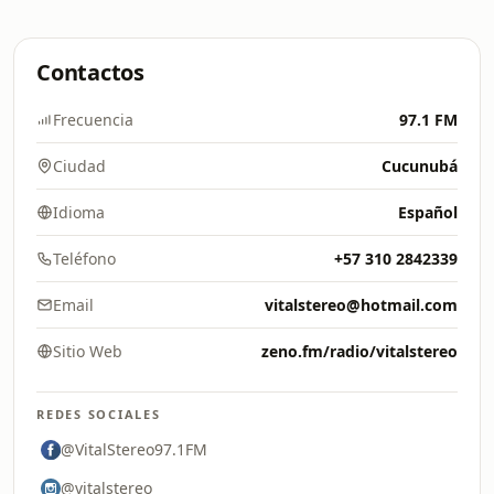
Contactos
Frecuencia
97.1 FM
Ciudad
Cucunubá
Idioma
Español
Teléfono
+57 310 2842339
Email
vitalstereo@hotmail.com
Sitio Web
zeno.fm/radio/vitalstereo
REDES SOCIALES
@VitalStereo97.1FM
@vitalstereo