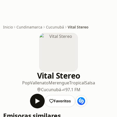
Inicio
Cundinamarca
Cucunubá
Vital Stereo
Vital Stereo
Pop
Vallenato
Merengue
Tropical
Salsa
Cucunubá
97.1 FM
Favoritos
Emisoras similares