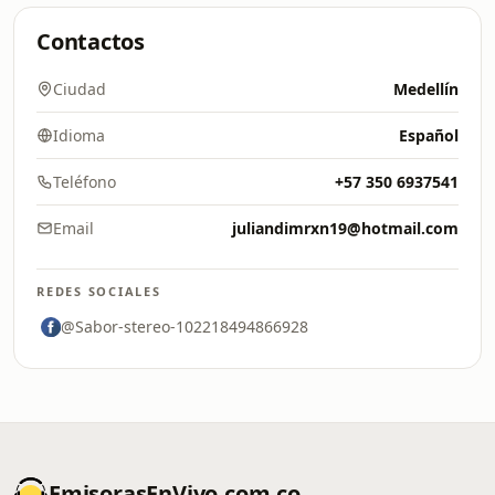
Contactos
Ciudad
Medellín
Idioma
Español
Teléfono
+57 350 6937541
Email
juliandimrxn19@hotmail.com
REDES SOCIALES
@Sabor-stereo-102218494866928
EmisorasEnVivo.com.co