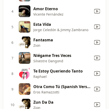
Amor Eterno
4
Vicente Fernández
Esta Vída
5
Jorge Celedón & Jimmy Zambrano
Fantasma
6
Zion
Niégame Tres Veces
7
Silvestre Dangond
Te Estoy Queriendo Tanto
8
Raphael
Otra Como Tú (Spanish Version of "Un'Altra Te")
9
Eros Ramazzotti
Zun Da Da
10
Zion