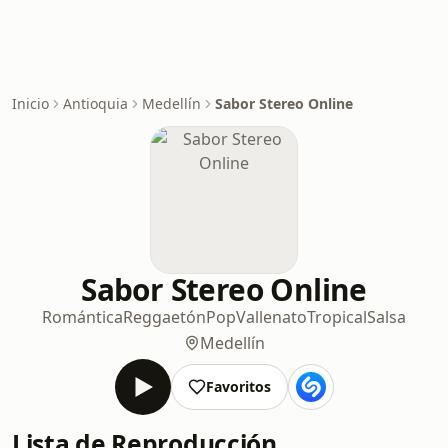
Inicio
Antioquia
Medellín
Sabor Stereo Online
Sabor Stereo Online
Romántica
Reggaetón
Pop
Vallenato
Tropical
Salsa
Medellín
Favoritos
Lista de Reproducción