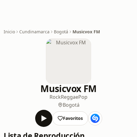
Inicio
Cundinamarca
Bogotá
Musicvox FM
Musicvox FM
Rock
Reggae
Pop
Bogotá
Favoritos
Lista de Reproducción