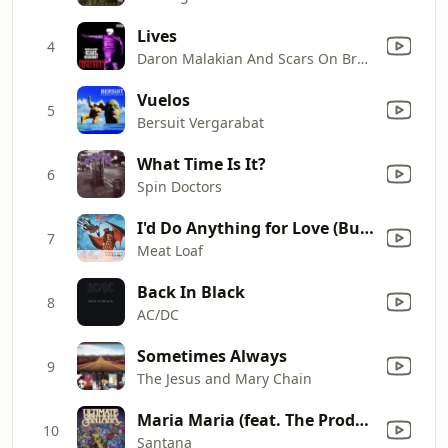
Lives
4
Daron Malakian And Scars On Broadway
Vuelos
5
Bersuit Vergarabat
What Time Is It?
6
Spin Doctors
I'd Do Anything for Love (But I Won't Do That) [Single Edit]
7
Meat Loaf
Back In Black
8
AC/DC
Sometimes Always
9
The Jesus and Mary Chain
Maria Maria (feat. The Product G&B) [Radio Mix]
10
Santana