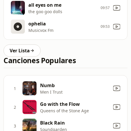
all eyes on me
09:57
the goo goo dolls
ophelia
09:53
Musicvox Fm
Ver Lista
Canciones Populares
Numb
1
Men I Trust
Go with the Flow
2
Queens of the Stone Age
Black Rain
3
Soundgarden