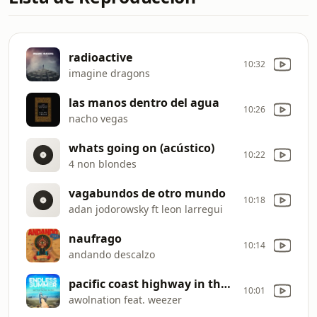
radioactive
10:32
imagine dragons
las manos dentro del agua
10:26
nacho vegas
whats going on (acústico)
10:22
4 non blondes
vagabundos de otro mundo
10:18
adan jodorowsky ft leon larregui
naufrago
10:14
andando descalzo
pacific coast highway in the movies (feat. rivers cuomo of weezer)
10:01
awolnation feat. weezer