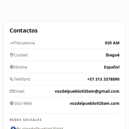
Contactos
Frecuencia
920 AM
Ciudad
Ibagué
Idioma
Español
Teléfono
+57 313 3378890
Email
vozdelpueblo920am@gmail.com
Sitio Web
vozdelpueblo920am.com
REDES SOCIALES
@LaVozdelPueblo920AM