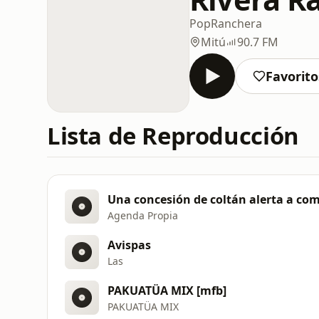
Pop
Ranchera
Mitú
90.7 FM
Favorito
Lista de Reproducción
Agenda Propia
Avispas
Las
PAKUATÜA MIX [mfb]
PAKUATÜA MIX