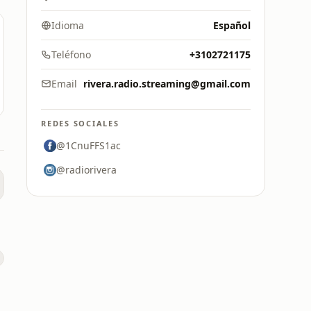
Idioma
Español
Teléfono
+3102721175
Email
rivera.radio.streaming@gmail.com
REDES SOCIALES
@1CnuFFS1ac
@radiorivera