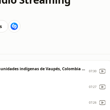
s
Una concesión de coltán alerta a comunidades indígenas de Vaupés, Colombia [hY3]
07:30
07:27
07:26